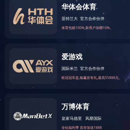
华体会体育-华体会（中国）
当前位置
营销微信：13395601231