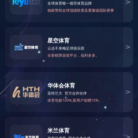
华体会体育-华体会（中国）
当前位置 :
华体会体育
营销微信：13395601231