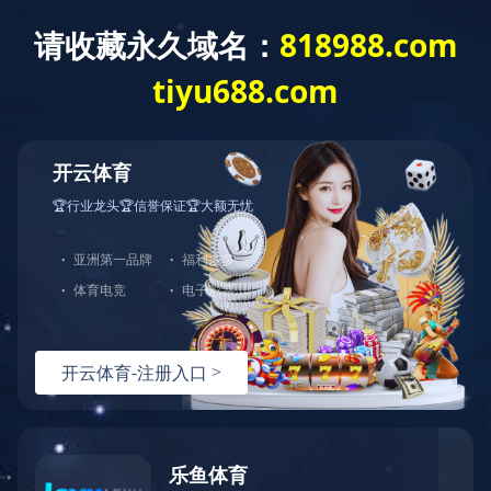
华体会体育
您好！欢迎来到安徽绿宝电缆有限公司
网站华体会体
热门关键词：
育