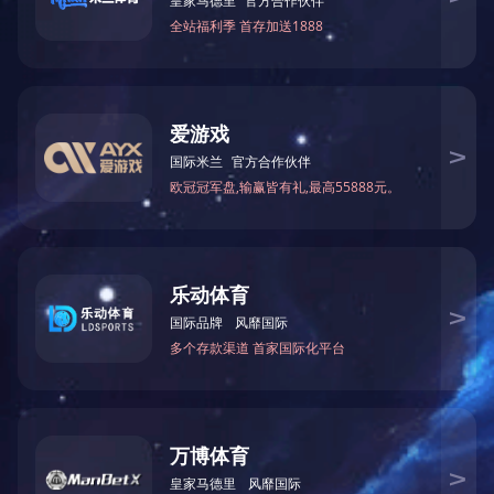
电 话：0551-64203668
18110402968
传 真：0551-64394799
手机：13395601231
邮 箱：13395601231@189.cn
地 址：安徽省合肥市瑶海工业园区
热电偶用补偿导线及补偿
1