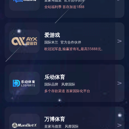
硅橡胶电缆
华体会体育-华体会（中国）
特种电缆
电力电缆
计算机电缆
控制电缆
补偿导线
橡套电缆
扁电缆
电气装备用电缆
伴热电缆