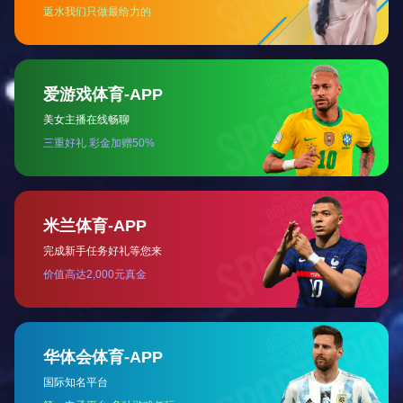
VV22 
VV23 
1
VV32 
VV33 
VV42 
VV43 
YJV YJ
YJY YJ
YJV22 
YJV23 
2