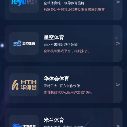
当前位置 :
华体会体育
绿宝电缆产品中心