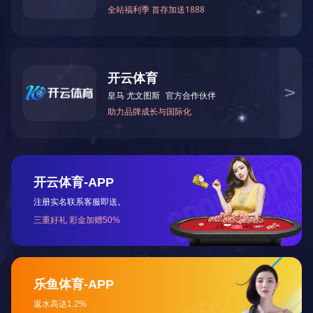
电力电缆的产品详细
光纤光缆
产品说明:
华体会体育-华体会（中国）
营销微信：13395601231
一、产品简介 电力电缆用
缆，其性能不仅符合标准GB
电 话：0551-64203668
缆。 在阻燃型系列产品
18110402968
GB/T12666.5《成
且有较大裕度。在交联聚
传 真：0551-64394799
GB/T17651.1.2和
手机：13395601231
额定电压0.6/1KV铜
耐火特性试验方法》。因此
邮 箱：13395601231@189.cn
称和用途
地 址：安徽省合肥市瑶海工业园区
序 号
型 号
VV VL
VY VL