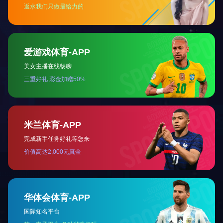
HF-KYJE-K3
KFY-YJEP-K3
上一篇：
变频器专用
下一篇：
船用射频电
华体会体育-华体会（中国）
Copyright ©
电 话：0551-64203668 传 真：0551-64394799 邮 箱：13395601231@189.cn