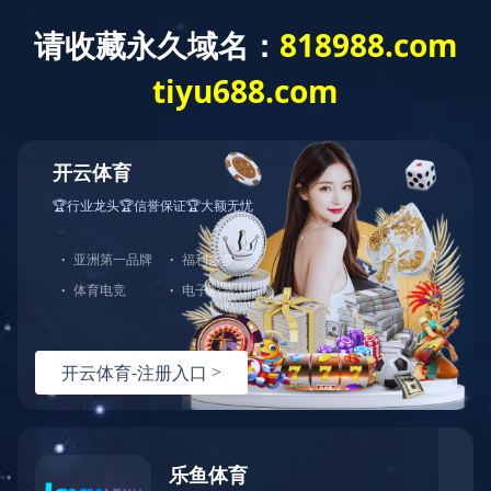
华体会体育
您好！欢迎来到安徽绿宝电缆有限公司
网站华体会体
关于我们
企业新闻
绿宝
热门关键词：
育