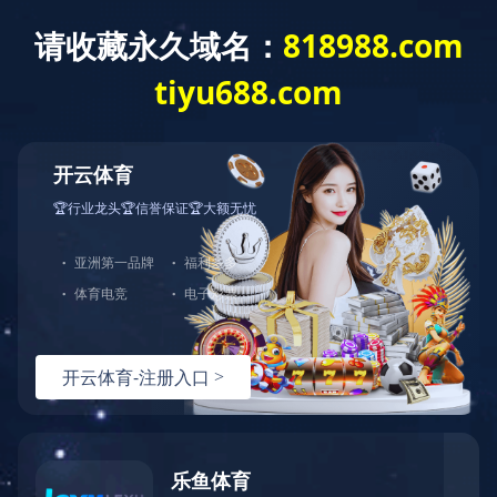
华体会体育
您好！欢迎来到安徽绿宝电缆有限公司
网站华体会体
关于我们
企业新闻
绿宝
热门关键词：
育